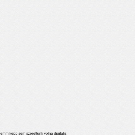
 Semmiképp sem szerettünk volna digitális