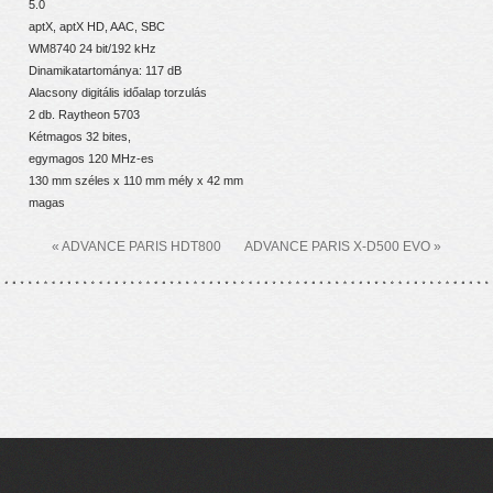
5.0
aptX, aptX HD, AAC, SBC
WM8740 24 bit/192 kHz
Dinamikatartománya: 117 dB
Alacsony digitális időalap torzulás
2 db. Raytheon 5703
Kétmagos 32 bites,
egymagos 120 MHz-es
130 mm széles x 110 mm mély x 42 mm
magas
« ADVANCE PARIS HDT800
ADVANCE PARIS X-D500 EVO »