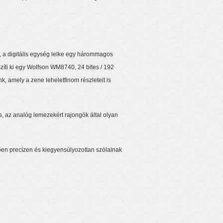
, a digitális egység lelke egy hárommagos
íti ki egy Wolfson WM8740, 24 bites / 192
k, amely a zene leheletfinom részleteit is
s, az analóg lemezekért rajongók által olyan
ően precízen és kiegyensúlyozottan szólalnak