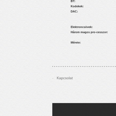
BT:
Kodekek:
DAC:
Elektroncsövek:
Három magos pro-cesszor:
Mérete:
Kapcsolat