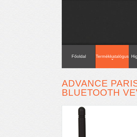
Főoldal
Termékkatalógus
Hi
ADVANCE PARI
BLUETOOTH V