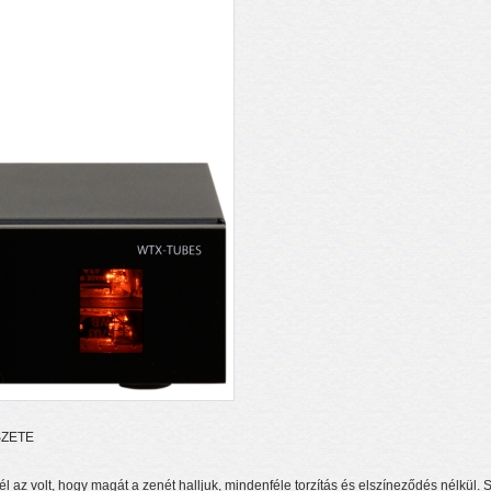
SZETE
l az volt, hogy magát a zenét halljuk, mindenféle torzítás és elszíneződés nélkül.