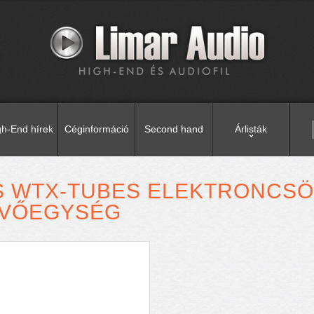
gh-End hírek
Céginformáció
Second hand
Árlisták
S WTX-TUBES ELEKTRONCS
EVŐEGYSÉG