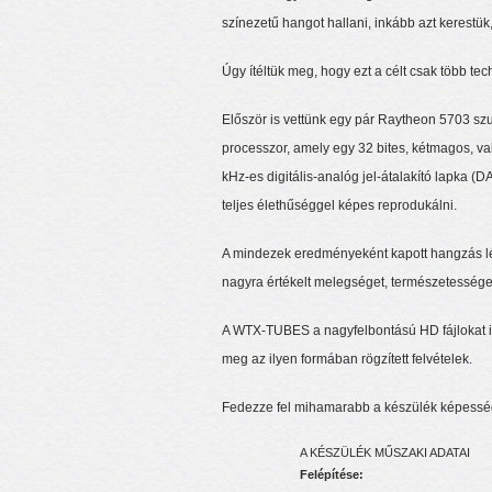
színezetű hangot hallani, inkább azt kerest
Úgy ítéltük meg, hogy ezt a célt csak több te
Először is vettünk egy pár Raytheon 5703 szu
processzor, amely egy 32 bites, kétmagos, v
kHz-es digitális-analóg jel-átalakító lapka (
teljes élethűséggel képes reprodukálni.
A mindezek eredményeként kapott hangzás léleg
nagyra értékelt melegséget, természetessége
A WTX-TUBES a nagyfelbontású HD fájlokat is
meg az ilyen formában rögzített felvételek.
Fedezze fel mihamarabb a készülék képessé
A KÉSZÜLÉK MŰSZAKI ADATAI
Felépítése: