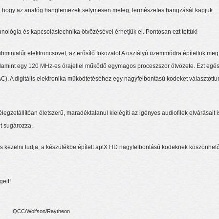
ük, hogy az analóg hanglemezek selymesen meleg, természetes hangzását kapjuk.
chnológia és kapcsolástechnika ötvözésével érhetjük el. Pontosan ezt tettük!
bminiatűr elektroncsövet, az erősítő fokozatot A osztályú üzemmódra építettük meg
alamint egy 120 MHz-es órajellel működő egymagos proceszszor ötvözete. Ezt egész
DAC). A digitális elektronika működtetéséhez egy nagyfelbontású kodeket választottun
zetállítóan életszerű, maradéktalanul kielégíti az igényes audiofilek elvárásait i
t sugározza.
 kezelni tudja, a készülékbe épített aptX HD nagyfelbontású kodeknek köszönhet
geit!
QCC/Wolfson/Raytheon