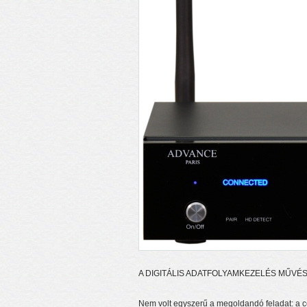
A DIGITÁLIS ADATFOLYAMKEZELÉS MŰVÉ
Nem volt egyszerű a megoldandó feladat: a cé