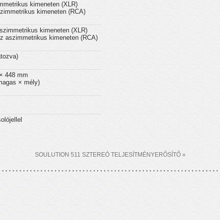
mmetrikus kimeneten (XLR)
zimmetrikus kimeneten (RCA)
szimmetrikus kimeneten (XLR)
z aszimmetrikus kimeneten (RCA)
átozva)
 × 448 mm
magas × mély)
lójellel
SOULUTION 511 SZTEREÓ TELJESÍTMÉNYERŐSÍTŐ »