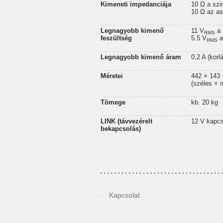
Kimeneti impedanciája
10 Ω a szi
10 Ω az as
Legnagyobb kimenő
11 V
a 
RMS
feszültség
5.5 V
a
RMS
Legnagyobb kimenő áram
0,2 A (korl
Méretei
442 × 143
(széles × 
Tömege
kb. 20 kg
LINK (távvezérelt
12 V kapcso
bekapcsolás)
Kapcsolat