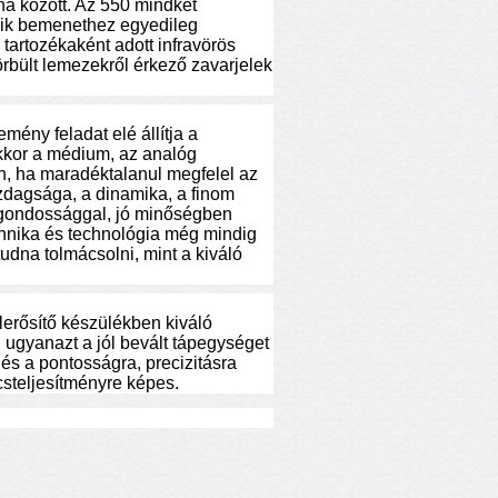
rna között. Az 550 mindkét
yik bemenethez egyedileg
tartozékaként adott infravörös
rbült lemezekről érkező zavarjelek
mény feladat elé állítja a
akkor a médium, az analóg
n, ha maradéktalanul megfelel az
azdagsága, a dinamika, a finom
ő gondossággal, jó minőségben
chnika és technológia még mindig
dna tolmácsolni, mint a kiváló
lerősítő készülékben kiváló
 ugyanazt a jól bevált tápegységet
és a pontosságra, precizitásra
steljesítményre képes.