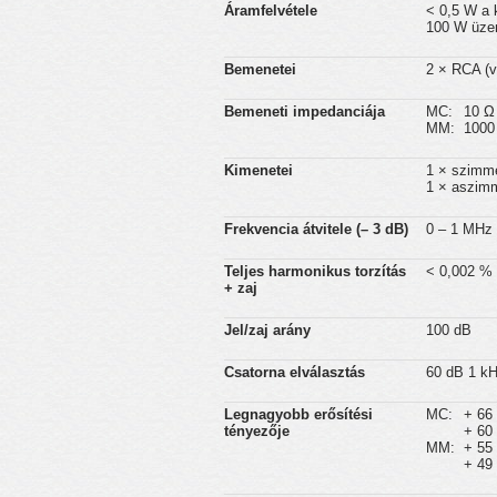
Áramfelvétele
< 0,5 W a
100 W üze
Bemenetei
2 × RCA (
Bemeneti impedanciája
MC:
10 Ω
MM:
1000
Kimenetei
1 × szimme
1 × aszimm
Frekvencia átvitele (– 3 dB)
0 – 1 MHz 
Teljes harmonikus torzítás
< 0,002 % 
+ zaj
Jel/zaj arány
100 dB
Csatorna elválasztás
60 dB 1 kH
Legnagyobb erősítési
MC:
+ 66
tényezője
+ 60
MM:
+ 55
+ 49