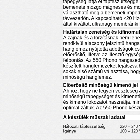
tápegység látja el tápfeszültséggel
bemenete mozgó mágneses és mozg
választható meg a bemeneti impeda
távvezérlőn. A kapcsolható <20 Hz
által kiváltott ultranagy membránki
Határtalan zeneiség és kifinomu
A zajnak és a torzításnak nem lehe
rendkívül alacsony jelszintű hangs
hanglemez nyújtotta adottságok cs
előerősítő, illetve az illesztő eg
felbontás. Az 550 Phono hangszedő
készített hanglemezeket lejátszva 
sokak első számú választása, hogy
minőségű hanglemez.
Előerősítő minőségű kimenő jel
Ahhoz, hogy ne legyen veszteség a 
minőségű tápegységet és kimeneti 
és kimenő fokozatot használja, min
optimalizáltuk. Az 550 Phono kész
A készülék műszaki adatai
Hálózati tápfeszültség
220 – 240 
igénye
100 – 120 