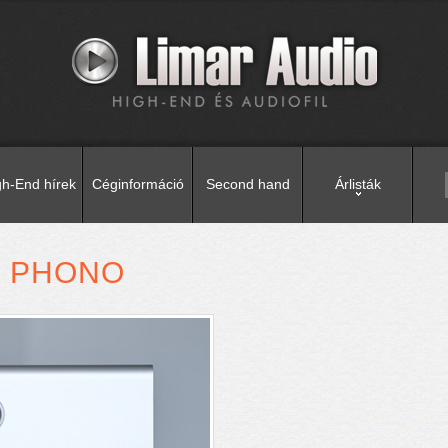
gh-End hírek
Céginformáció
Second hand
Árlisták
0 PHONO