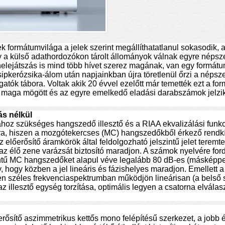
lek formátumvilága a jelek szerint megállíthatatlanul sokasodi
y a külső adathordozókon tárolt állományok válnak egyre népsz
enelejátszás is mind több hívet szerez magának, van egy formá
kerózsika-álom után napjainkban újra töretlenül őrzi a népsz
gatók tábora. Voltak akik 20 évvel ezelőtt már temették ezt a fo
at maga mögött és az egyre emelkedő eladási darabszámok jelzik
ás nélkül
oz szükséges hangszedő illesztő és a RIAA ekvalizálási funkci
mára, hiszen a mozgótekercses (MC) hangszedőkből érkező rendk
 előerősítő áramkörök által feldolgozható jelszintű jelet teremt
z élő zene varázsát biztosító maradjon. A számok nyelvére fordí
ntű MC hangszedőket alapul véve legalább 80 dB-es (másképp
, hogy közben a jel lineáris és fázishelyes maradjon. Emellett 
sen széles frekvenciaspektrumban működjön lineárisan (a belső 
z illesztő egység torzítása, optimális legyen a csatorna elválas
ősítő aszimmetrikus kettős mono felépítésű szerkezet, a jobb é