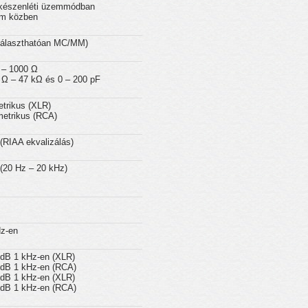
 készenléti üzemmódban
m közben
választhatóan MC/MM)
 – 1000 Ω
 Ω – 47 kΩ és 0 – 200 pF
trikus (XLR)
etrikus (RCA)
(RIAA ekvalizálás)
(20 Hz – 20 kHz)
z-en
 dB 1 kHz-en (XLR)
 dB 1 kHz-en (RCA)
 dB 1 kHz-en (XLR)
 dB 1 kHz-en (RCA)