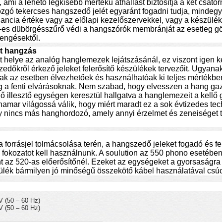
, ami a lehető legkisebb mértékű áthallást biztosítja a két csato
ó tekercses hangszedő jelét egyaránt fogadni tudja, mindeg
ncia értéke vagy az előlapi kezelőszervekkel, vagy a készülék 
-es dübörgésszűrő védi a hangszórók membránját az esetleg gö
lengésektől.
lt hangzás
t helye az analóg hanglemezek lejátszásánál, ez viszont igen ke
zedőkről érkező jeleket felerősítő készülékek tervezőit. Ugyan
ak az esetben élvezhetőek és használhatóak ki teljes mértékbe
ység a fenti elvárásoknak. Nem szabad, hogy elvesszen a hang g
 illesztő egységen keresztül hallgatva a hanglemezeit a kell
hamar világossá válik, hogy miért maradt ez a sok évtizedes te
 nincs más hanghordozó, amely annyi érzelmet és zeneiséget tu
forrásjel tolmácsolása terén, a hangszedő jeleket fogadó és fe
fokozatot kell használnunk. A soulution az 550 phono esetében
t az 520-as előerősítőnél. Ezeket az egységeket a gyorsaságra 
ülék bármilyen jó minőségű összekötő kábel használatával csúc
V (50 – 60 Hz)
V (50 – 60 Hz)