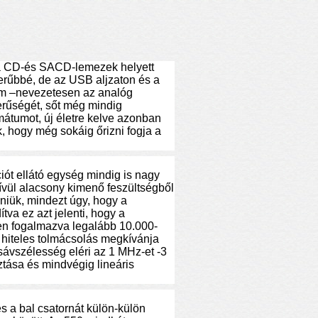
k, a CD-és SACD-lemezek helyett
erűbbé, de az USB aljzaton és a
tum –nevezetesen az analóg
erűségét, sőt még mindig
rmátumot, új életre kelve azonban
, hogy még sokáig őrizni fogja a
ót ellátó egység mindig is nagy
ívül alacsony kimenő feszültségből
eniük, mindezt úgy, hogy a
tva ez azt jelenti, hogy a
en fogalmazva legalább 10.000-
a hiteles tolmácsolás megkívánja
sávszélesség eléri az 1 MHz-et -3
ztása és mindvégig lineáris
s a bal csatornát külön-külön