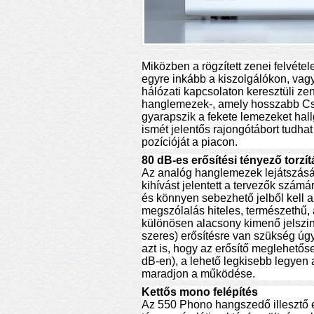
Miközben a rögzített zenei felvéte
egyre inkább a kiszolgálókon, vag
hálózati kapcsolaton keresztüli z
hanglemezek-, amely hosszabb Csip
gyarapszik a fekete lemezeket hall
ismét jelentős rajongótábort tudh
pozícióját a piacon.
80 dB-es erősítési tényező torzít
Az analóg hanglemezek lejátszásáh
kihívást jelentett a tervezők szá
és könnyen sebezhető jelből kell az
megszólalás hiteles, természethű, a
különösen alacsony kimenő jelszi
szeres) erősítésre van szükség úgy
azt is, hogy az erősítő meglehető
dB-en), a lehető legkisebb legyen a
maradjon a működése.
Kettős mono felépítés
Az 550 Phono hangszedő illesztő er