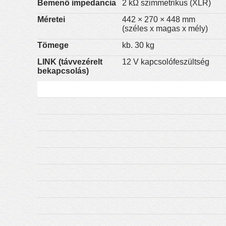
Bemenő impedancia
2 kΩ szimmetrikus (XLR)
Méretei
442 × 270 × 448 mm
(széles x magas x mély)
Tömege
kb. 30 kg
LINK (távvezérelt
12 V kapcsolófeszültség
bekapcsolás)