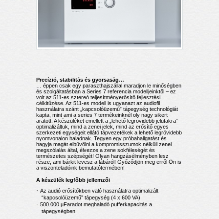
Precízió, stabilitás és gyorsaság…
… éppen csak egy paraszthajszállal maradjon le minőségben
és szolgáltatásban a Series 7 referencia modelljeinktől – ez
volt az 511-es sztereó teljesítményerősítő fejlesztési
célkitűzése. Az 511-es modell is ugyanazt az audiofil
használatra szánt „kapcsolóüzemű” tápegység technológiát
kapta, mint ami a series 7 termékeinknél oly nagy sikert
aratott. A készüléket emellett a „lehető legrövidebb jelutakra”
optimalizáltuk, mind a zenei jelek, mind az erősítő egyes
szerkezeti egységeit ellátó tápvezetékek a lehető legrövidebb
nyomvonalon haladnak. Tegyen egy próbahallgatást és
hagyja magát elbűvölni a kompromisszumok nélküli zenei
megszólalás által, élvezze a zene sokféleségét és
természetes szépségét! Olyan hangzásélményben lesz
része, ami bárkit levesz a lábáról! Győződjön meg erről Ön is
a viszonteladóink bemutatótermében!
A készülék legfőbb jellemzői
·
Az audió erősítőkben való használatra optimalizált
“kapcsolóüzemű” tápegység (4 x 600 VA)
·
500.000 µFaradot meghaladó pufferkapacitás a
tápegységben