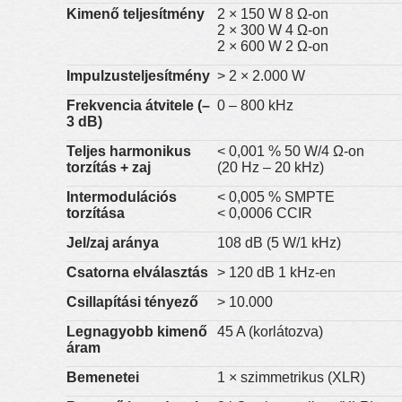
Kimenő teljesítmény
2 × 150 W 8 Ω-on
2 × 300 W 4 Ω-on
2 × 600 W 2 Ω-on
Impulzusteljesítmény
> 2 × 2.000 W
Frekvencia átvitele (–
0 – 800 kHz
3 dB)
Teljes harmonikus
< 0,001 % 50 W/4 Ω-on
torzítás + zaj
(20 Hz – 20 kHz)
Intermodulációs
< 0,005 % SMPTE
torzítása
< 0,0006 CCIR
Jel/zaj aránya
108 dB (5 W/1 kHz)
Csatorna elválasztás
> 120 dB 1 kHz-en
Csillapítási tényező
> 10.000
Legnagyobb kimenő
45 A (korlátozva)
áram
Bemenetei
1 × szimmetrikus (XLR)