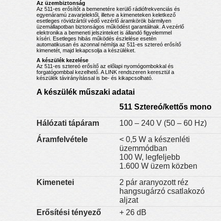
Az üzembiztonság
Az 511-es erősítőt a bemenetére kerülő rádiófrekvenciás és
egyenáramú zavarjelektől, illetve a kimeneteken keletkező
esetleges rövidzártól védő vezérlő áramkörök bármilyen
üzemállapotban biztonságos működést garantálnak. A vezérlő
elektronika a bemeneti jelszinteket is állandó figyelemmel
kíséri. Esetleges hibás működés észlelése esetén
automatikusan és azonnal némítja az 511-es sztereó erősítő
kimenetét, majd lekapcsolja a készüléket.
A készülék kezelése
Az 511-es sztereó erősítő az előlapi nyomógombokkal és
forgatógombbal kezelhető. A LINK rendszeren keresztül a
készülék távirányítással is be- és kikapcsolható.
A készülék műszaki adatai
511 Sztereó/kettős mono
Hálózati tápáram
100 – 240 V (50 – 60 Hz)
Áramfelvétele
< 0,5 W a készenléti
üzemmódban
100 W, legfeljebb
1.600 W üzem közben
Kimenetei
2 pár aranyozott réz
hangsugárzó csatlakozó
aljzat
Erősítési tényező
+ 26 dB