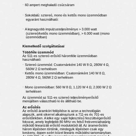
·
60 ampert meghaladó csúcsáram
·
Sokoldalú: sztereó, mono és kettős mono üzemmódban
egyaránt használható:
·
A legnagyobb impulzusteljesítménye > 3.000 watt
(sztereó/kettős mono üzemmódban), > 6.000 watt (mono
üzemmódban)
Kiemelkedő szolgáltatásai
Többféle üzemmód
Az 511-es sztereó erősítő háromféle üzemmódban
használható:
·
Sztereó üzemmód: Csatornánként 140 W 8 Ω, 280W 4 Ω,
560W 2 Ω terhelésen
·
Kettős mono üzemmódban: Csatornánként 140 W 8 Ω,
280W 4 Ω, 560W 2 Ω terhelésen
·
Mono üzemmódban: 560 W 8 Ω, 1.120 W 4 Ω, 2.000 W 2 Ω
terhelésen
Az üzemmód az 511-es sztereó teljesítményerősítő
menüjében választható ki és állítható be.
Az erősítés
Az erősítő áramköri felépítése is azon a technológián
alapszik, amit sikerrel alkalmaztunk a 711-es és 701-es
erősítőinkben. A lelke egy saját fejlesztésű feszültségerősítő
fokozat, amely legfeljebb 80 MHz-es felső frekvenciahatárig
működő linearizált erősítő modulokból áll. Az áramerősítés
három lépésben történik, mindegyik lépésben csak egy
keskeny, éppen ezért közel lineáris működési tartományban.