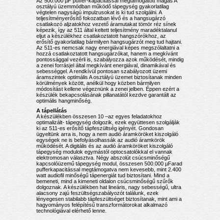
Az 500.000 µF puffer-kapacitással megtámogatott magas A
osztályú üzemmódban működő tápegység gyakorlatilag
végtelen nagyságú impulzusokat is ki tud szolgálni. A
teljesítményerősítő fokozatban lévő és a hangsugárzó
csatlakozó aljzatokhoz vezető áramutakat tömör réz sínek
képezik, így az 511 által keltett teljesítmény maradéktalanul
eljut a készülékhez csatlakoztatott hangszórókhoz, az
erősítő gyakorlatilag bármilyen hangsugárzót meg tud hajtani.
Az 511-es nemcsak nagy energiával képes megszólaltatni a
hozzá csatlakoztatott hangsugárzókat, hanem a megkívánt
pontossággal vezérli is, szabályozza azok működését, mindig
a zenei forrásjel által megkívánt energiával, dinamikával és
sebességgel. A rendkívül pontosan szabályozott üzemi
áramszintek optimális A osztályú üzemet biztosítanak minden
körülmények között, anélkül hogy közben bármilyen
módosítást kellene végeznünk a zenei jelben. Éppen ezért a
készülék bekapcsolásának pillanatától kezdve garantált az
optimális hangminőség.
A tápellátás
A készülékben összesen 10 –az egyes feladatokhoz
optimalizált- tápegység dolgozik, ezek együttesen szolgálják
ki az 511-es erősítő tápfeszültség igényét. Gondosan
ügyeltünk arra is, hogy a nem audió áramköröket kiszolgáló
egységek ne is befolyásolhassák az audió áramkörök
működését. A digitális és az audió áramköröket kiszolgáló
tápegység modulok egymástól optocsatolókkal el vannak
elektromosan választva. Négy abszolút csúcsminőségű
kapcsolóüzemű tápegység modul, összesen 500.000 µFarad
pufferkapacitással megtámogatva nem kevesebb, mint 2.400
watt audiofil minőségű tápenergiát tud biztosítani. Mind a
bemeneti, mind a kimeneti oldalon csúcsminőségű szűrők
dolgoznak. A készülékben hat lineáris, nagy sebességű, ultra
alacsony zajú feszültségszabályozót találunk, ezek
lényegesen stabilabb tápfeszültséget biztosítanak, mint ami a
hagyományos felépítésű transzformátorokat alkalmazó
technológiával elérhető lenne.