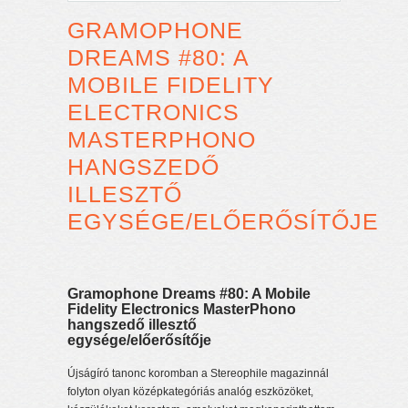
GRAMOPHONE
DREAMS #80: A
MOBILE FIDELITY
ELECTRONICS
MASTERPHONO
HANGSZEDŐ
ILLESZTŐ
EGYSÉGE/ELŐERŐSÍTŐJE
Gramophone Dreams #80: A Mobile
Fidelity Electronics MasterPhono
hangszedő illesztő
egysége/előerősítője
Újságíró tanonc koromban a Stereophile magazinnál
folyton olyan középkategóriás analóg eszközöket,