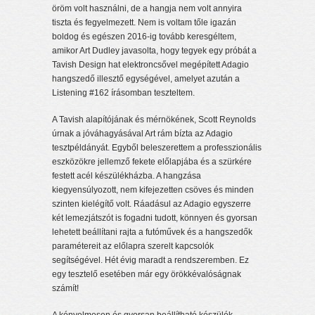
öröm volt használni, de a hangja nem volt annyira
tiszta és fegyelmezett. Nem is voltam tőle igazán
boldog és egészen 2016-ig tovább keresgéltem,
amikor Art Dudley javasolta, hogy tegyek egy próbát a
Tavish Design hat elektroncsővel megépített Adagio
hangszedő illesztő egységével, amelyet azután a
Listening #162 írásomban teszteltem.
A Tavish alapítójának és mérnökének, Scott Reynolds
úrnak a jóváhagyásával Art rám bízta az Adagio
tesztpéldányát. Egyből beleszerettem a professzionális
eszközökre jellemző fekete előlapjába és a szürkére
festett acél készülékházba. A hangzása
kiegyensúlyozott, nem kifejezetten csöves és minden
szinten kielégítő volt. Ráadásul az Adagio egyszerre
két lemezjátszót is fogadni tudott, könnyen és gyorsan
lehetett beállítani rajta a futóművek és a hangszedők
paramétereit az előlapra szerelt kapcsolók
segítségével. Hét évig maradt a rendszeremben. Ez
egy tesztelő esetében már egy örökkévalóságnak
számít!