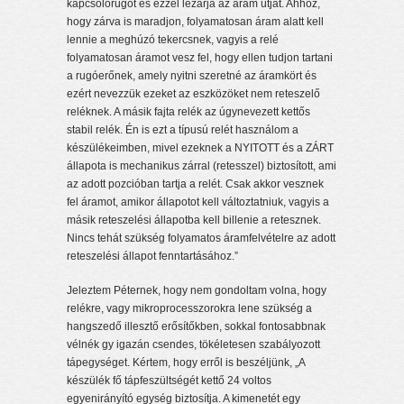
kapcsolórugót és ezzel lezárja az áram útját. Ahhoz,
hogy zárva is maradjon, folyamatosan áram alatt kell
lennie a meghúzó tekercsnek, vagyis a relé
folyamatosan áramot vesz fel, hogy ellen tudjon tartani
a rugóerőnek, amely nyitni szeretné az áramkört és
ezért nevezzük ezeket az eszközöket nem reteszelő
reléknek. A másik fajta relék az úgynevezett kettős
stabil relék. Én is ezt a típusú relét használom a
készülékeimben, mivel ezeknek a NYITOTT és a ZÁRT
állapota is mechanikus zárral (retesszel) biztosított, ami
az adott pozcióban tartja a relét. Csak akkor vesznek
fel áramot, amikor állapotot kell változtatniuk, vagyis a
másik reteszelési állapotba kell billenie a retesznek.
Nincs tehát szükség folyamatos áramfelvételre az adott
reteszelési állapot fenntartásához.”
Jeleztem Péternek, hogy nem gondoltam volna, hogy
relékre, vagy mikroprocesszorokra lene szükség a
hangszedő illesztő erősítőkben, sokkal fontosabbnak
vélnék gy igazán csendes, tökéletesen szabályozott
tápegységet. Kértem, hogy erről is beszéljünk, „A
készülék fő tápfeszültségét kettő 24 voltos
egyenirányító egység biztosítja. A kimenetét egy