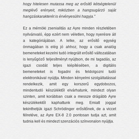
hogy hitelesen mutassa meg az erősítő kétségtelenül
meglévő erényeit, miközben a hangsugárzó saját
hangzáskarakterét is érvényesülni hagyja.”
Ez a mérnöki zsenialitás az Ayre minden részletében
nyilvánvaló, épp ezért nem véletlen, hogy nyerésre áll
a kategóriájában. A lelke, az erősítő egység
önmagában is elég jó ahhoz, hogy a csak analóg
bemeneteket kezelni tudó integrált erősítő változatában
is lenyűgöző teljesítményt nyújtson, de mi tagadás, az
igazi csodát teljes kiépítésében, a digitális
bemeneteket is fogadni és feldolgozni tudó
elektronikával nyújtja. Minden kényelmi szolgáltatással
rendelkezik, amit egy korszerű egydobozos,
mindentudó készüléktől elvárhatunk, mindezt olyan
szinten, amit korábban csak a messze drágább Ayre
készülékektől kaphattunk meg. Emiatt joggal
tekinthetjük igazi Schrödinger erősítőnek, de a viccet
félretéve, az Ayre EX-8 2.0 pontosan tudja azt, amit
tudnia kell és mindezt szenzációs színvonalon nyújtja.