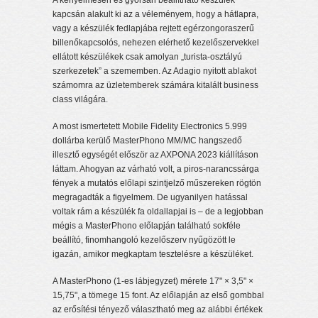
A kényelmesen és gyorsan beállítható készülék
kapcsán alakult ki az a véleményem, hogy a hátlapra,
vagy a készülék fedlapjába rejtett egérzongoraszerű
billenőkapcsolós, nehezen elérhető kezelőszervekkel
ellátott készülékek csak amolyan „turista-osztályú
szerkezetek” a szememben. Az Adagio nyitott ablakot
számomra az üzletemberek számára kitalált business
class világára.
A most ismertetett Mobile Fidelity Electronics 5.999
dollárba kerülő MasterPhono MM/MC hangszedő
illesztő egységét először az AXPONA 2023 kiállításon
láttam. Ahogyan az várható volt, a piros-narancssárga
fények a mutatós előlapi szintjelző műszereken rögtön
megragadták a figyelmem. De ugyanilyen hatással
voltak rám a készülék fa oldallapjai is – de a legjobban
mégis a MasterPhono előlapján található sokféle
beállító, finomhangoló kezelőszerv nyűgözött le
igazán, amikor megkaptam tesztelésre a készüléket.
A MasterPhono (1-es lábjegyzet) mérete 17" × 3,5" ×
15,75", a tömege 15 font. Az előlapján az első gombbal
az erősítési tényező választható meg az alábbi értékek