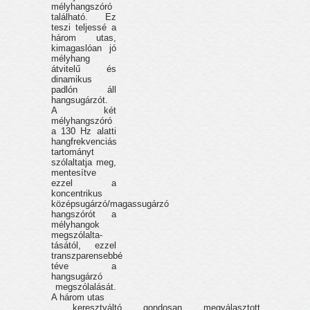
mélyhangszóró
található. Ez
teszi teljessé a
három utas,
kimagaslóan jó
mélyhang
átvitelű és
dinamikus
padlón áll
hangsugárzót.
A két
mélyhangszóró
a 130 Hz alatti
hangfrekvenciás
tartományt
szólaltatja meg,
mentesítve
ezzel a
koncentrikus
középsugárzó/magassugárzó
hangszórót a
mélyhangok
megszólalta-
tásától, ezzel
transzparensebbé
téve a
hangsugárzó
megszólalását.
A három utas
keresztváltó gondosan megválasztott