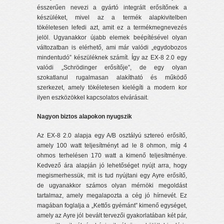
ésszerűen nevezi a gyártó integrált erősítőnek a
készüléket, mivel az a termék alapkivitelben
tökéletesen lefedi azt, amit ez a termékmegnevezés
jelöl. Ugyanakkor újabb elemek beépítésével olyan
változatban is elérhető, ami már valódi „egydobozos
mindentudó” készüléknek számít. Így az EX-8 2.0 egy
valódi „Schrödinger erősítője”, de egy olyan
szokatlanul rugalmasan alakítható és működő
szerkezet, amely tökéletesen kielégíti a modern kor
ilyen eszközökkel kapcsolatos elvárásait.
Nagyon biztos alapokon nyugszik
Az EX-8 2.0 alapja egy A/B osztályú sztereó erősítő,
amely 100 watt teljesítményt ad le 8 ohmon, míg 4
ohmos terhelésen 170 watt a kimenő teljesítménye.
Kedvező ára alapján jó lehetőséget nyújt arra, hogy
megismerhessük, mit is tud nyújtani egy Ayre erősítő,
de ugyanakkor számos olyan mérnöki megoldást
tartalmaz, amely megalapozta a cég jó hírnevét. Ez
magában foglalja a „Kettős gyémánt” kimenő egységet,
amely az Ayre jól bevált tervezői gyakorlatában két pár,