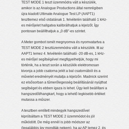
TEST MODE 1 teszt üzemmódra vált a készülék,
amikor is az Analogue Productions által nemrégiben
újra kiadott Ultimate Analogue Test LP (AAPT1)
tesztlemez első oldalának 1. felvételén található 1 kHz-
es mérőjelet hallgatva kalibrálhatjuk a kijelzőt. Így
pontosan beállíthatjuk a „0 dB”-es szintet.
A Meter gombot ismét megnyomva és nyomvatartva a
TEST MODE 2 tesztüzemmódra vált a készülék. Itt az
AAPT1 lemez 4. felvételén található -20 dB-es, 1 kHz-
es mérőjel segítségével megfigyelhetjük, hogy mi
történik, ha a teszt során a készülék elektromosan
kivonja a jobb csatorna jelét a bal csatornából és a
művelet eredményét mutatja a kijelzőn. Madnick szerint
ez elsősorban a tűmerőlegesség beállításánál nyújthat
segítséget és ebben igaza is lehet. Úgy kell beállítani a
hangszedőt/hangkart, hogy a lehető legkisebb értéket
mutassa a műszer.
A tesztben említett mindegyik hangszedővel
kipróbáltam a TEST MODE 2 üzemmódot és jól
működött. De még ennél is jobb módszer az
(legalábbis így mondták nekem), ha az AP lemez 2. és