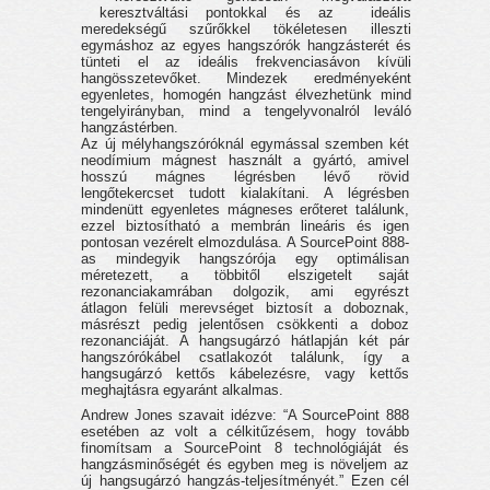
keresztváltási pontokkal és az
ideális
meredekségű szűrőkkel tökéletesen illeszti
egymáshoz az egyes hangszórók hangzásterét és
tünteti el az ideális frekvenciasávon kívüli
hangösszetevőket. Mindezek eredményeként
egyenletes, homogén hangzást élvezhetünk mind
tengelyirányban, mind a tengelyvonalról leváló
hangzástérben.
Az új mélyhangszóróknál egymással szemben két
neodímium mágnest használt a gyártó, amivel
hosszú mágnes légrésben lévő rövid
lengőtekercset tudott kialakítani. A légrésben
mindenütt egyenletes mágneses erőteret találunk,
ezzel biztosítható a membrán lineáris és igen
pontosan vezérelt elmozdulása. A SourcePoint 888-
as mindegyik hangszórója egy optimálisan
méretezett, a többitől elszigetelt saját
rezonanciakamrában dolgozik, ami egyrészt
átlagon felüli merevséget biztosít a doboznak,
másrészt pedig jelentősen csökkenti a doboz
rezonanciáját. A hangsugárzó hátlapján két pár
hangszórókábel csatlakozót találunk, így a
hangsugárzó kettős kábelezésre, vagy kettős
meghajtásra egyaránt alkalmas.
Andrew Jones szavait idézve: “A SourcePoint 888
esetében az volt a célkitűzésem, hogy tovább
finomítsam a SourcePoint 8 technológiáját és
hangzásminőségét és egyben meg is növeljem az
új hangsugárzó hangzás-teljesítményét.” Ezen cél