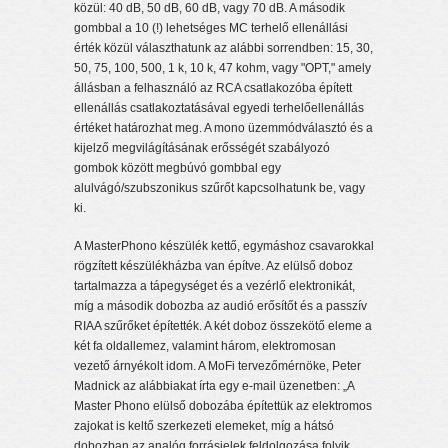
közül: 40 dB, 50 dB, 60 dB, vagy 70 dB. A második
gombbal a 10 (!) lehetséges MC terhelő ellenállási
érték közül választhatunk az alábbi sorrendben: 15, 30,
50, 75, 100, 500, 1 k, 10 k, 47 kohm, vagy "OPT," amely
állásban a felhasználó az RCA csatlakozóba épített
ellenállás csatlakoztatásával egyedi terhelőellenállás
értéket határozhat meg. A mono üzemmódválasztó és a
kijelző megvilágításának erősségét szabályozó
gombok között megbúvó gombbal egy
alulvágó/szubszonikus szűrőt kapcsolhatunk be, vagy
ki.
A MasterPhono készülék kettő, egymáshoz csavarokkal
rögzített készülékházba van építve. Az elülső doboz
tartalmazza a tápegységet és a vezérlő elektronikát,
míg a második dobozba az audió erősítőt és a passzív
RIAA szűrőket építették. A két doboz összekötő eleme a
két fa oldallemez, valamint három, elektromosan
vezető árnyékolt idom. A MoFi tervezőmérnöke, Peter
Madnick az alábbiakat írta egy e-mail üzenetben: „A
Master Phono elülső dobozába építettük az elektromos
zajokat is keltő szerkezeti elemeket, míg a hátsó
dobozban az analóg forrásjelek feldolgozása folyik.