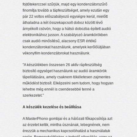
fojtótekerccsel szűrjük, majd egy kondenzátorszűrő
finomítja tovább a tápfeszültséget, amely ezután egy
pár 22 voltos előszabályozó egységre kerül, mielőtt
áthaladna a két összekapcsolt doboz között lévő
árnyékolt csövön, hogy a hátsó dobozba épített audió
elektronikához jusson. A szabályozó áramkörökben
csak audió minősítésű, alacsony ESR értékű
kondenzátorokat használunk, amelyek kerőlőútjában
vékonyfilm kondenzátorokat használunk.
"A készülékben összesen 26 aktív rápfeszültség
biztosító egységet használunk az audió áramkörök
tápellátására, amely csaknem tökéletesen zajmentes
működést biztosít. Elképzelni sem tudom, hogy hogyan
lehetne még ennél is csendesebbé tenné a
szerkezetet.”
A készülék kezelése és beállítása
A MasterPhono gombjai és a hálózati főkapcsólója azt
az érzetet keltik, mintha úsznának, lebegnének, nem
érezzük a mechanikus kapcsolóhatást a használatuk