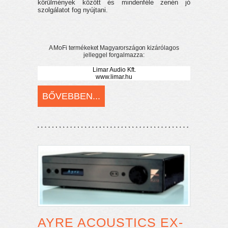
körülmények között és mindenféle zenén jó
szolgálatot fog nyújtani.
A MoFi termékeket Magyarországon
kizárólagos
jelleggel forgalmazza:
Limar Audio Kft.
www.limar.hu
BŐVEBBEN...
AYRE ACOUSTICS EX-