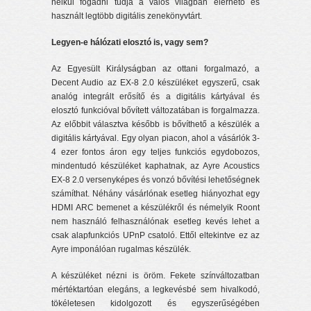
nélkül fogadni tudja a valós világban elérhető és
használt legtöbb digitális zenekönyvtárt.
Legyen-e hálózati elosztó is, vagy sem?
Az Egyesült Királyságban az ottani forgalmazó, a
Decent Audio az EX-8 2.0 készüléket egyszerű, csak
analóg integrált erősítő és a digitális kártyával és
elosztó funkcióval bővített változatában is forgalmazza.
Az előbbit választva később is bővíthető a készülék a
digitális kártyával. Egy olyan piacon, ahol a vásárlók 3-
4 ezer fontos áron egy teljes funkciós egydobozos,
mindentudó készüléket kaphatnak, az Ayre Acoustics
EX-8 2.0 versenyképes és vonzó bővítési lehetőségnek
számíthat. Néhány vásárlónak esetleg hiányozhat egy
HDMI ARC bemenet a készülékről és némelyik Roont
nem használó felhasználónak esetleg kevés lehet a
csak alapfunkciós UPnP csatoló. Ettől eltekintve ez az
Ayre imponálóan rugalmas készülék.
A készüléket nézni is öröm. Fekete színváltozatban
mértéktartóan elegáns, a legkevésbé sem hivalkodó,
tökéletesen kidolgozott és egyszerűségében