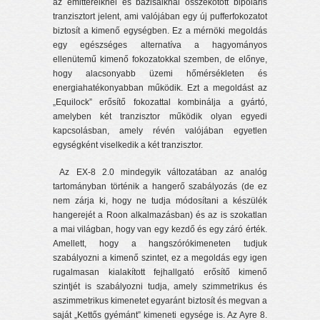
az emittereiknél és bázisaiknál összekötött bipoláris
tranzisztort jelent, ami valójában egy új pufferfokozatot
biztosít a kimenő egységben. Ez a mérnöki megoldás
egy egészséges alternatíva a hagyományos
ellenütemű kimenő fokozatokkal szemben, de előnye,
hogy alacsonyabb üzemi hőmérsékleten és
energiahatékonyabban működik. Ezt a megoldást az
„Equilock” erősítő fokozattal kombinálja a gyártó,
amelyben két tranzisztor működik olyan egyedi
kapcsolásban, amely révén valójában egyetlen
egységként viselkedik a két tranzisztor.
Az EX-8 2.0 mindegyik változatában az analóg
tartományban történik a hangerő szabályozás (de ez
nem zárja ki, hogy ne tudja módosítani a készülék
hangerejét a Roon alkalmazásban) és az is szokatlan
a mai világban, hogy van egy kezdő és egy záró érték.
Amellett, hogy a hangszórókimeneten tudjuk
szabályozni a kimenő szintet, ez a megoldás egy igen
rugalmasan kialakított fejhallgató erősítő kimenő
szintjét is szabályozni tudja, amely szimmetrikus és
aszimmetrikus kimenetet egyaránt biztosít és megvan a
saját „Kettős gyémánt” kimeneti egysége is. Az Ayre 8.