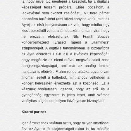
is, hogy mivel tud meglepni a készülék, ha a digitális
képességeit teszem próbára. Előre bocsátom, a
legkevésbé sem okozott csalódást... A Chord párost
használva forrásként (ami közel annyiba kerül, mint az
Ayre) az első benyomásom az volt, hogy mintha egy
kicsit beszűkült volna a tér, de azért nem annyira, hogy
ne érezzem életszerűnek Nils Framh Spaces
koncertlemezéről [Erased Tapes] a „Hammers”
színpadképét. A digitális tartományban is bizonyította
az Ayre Acoustics EX-8 2.0 a kivételes képességét,
hogy megőrizte az elemi erővel megszólaltatott zene
hangszíngazdagságát, ami már az analóg lemezt
hallgatva is elbűvölt. Frahm zongorajátéka ugyanolyan
finoman sejlett a háttérből, mint ahogy vélhetően a
koncert helyszínén élvezhette azt a közönség. Ez a
készülék tökéletesen igazolta, hogy az erő és a
gyengédség egyszerre is jelen lehet, amit számos
vetélytárs aligha tudna ilyen látványosan bizonyítani.
Kitartó partner
Igen érdekesnek találtam azt is, hogy milyen kitartással
őrzi az Ayre a jó tulajdonságait akkor is, ha másféle