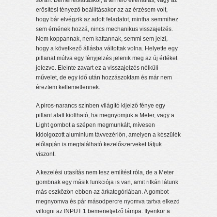
során. Bemenetváltáskor, a terhelő ellenállás, vagy az
erősítési tényező beállításakor az az érzésem volt,
hogy bár elvégzik az adott feladatot, mintha semmihez
sem érnének hozzá, nincs mechanikus visszajelzés.
Nem koppannak, nem kattannak, semmi sem jelzi,
hogy a következő állásba váltottak volna. Helyette egy
pillanat múlva egy fényjelzés jelenik meg az új értéket
jelezve. Eleinte zavart ez a visszajelzés nélküli
művelet, de egy idő után hozzászoktam és már nem
éreztem kellemetlennek.
A piros-narancs színben világító kijelző fénye egy
pillant alatt kioltható, ha megnyomjuk a Meter, vagy a
Light gombot a szépen megmunkált, mívesen
kidolgozott alumínium távvezérlőn, amelyen a készülék
előlapján is megtalálható kezelőszerveket látjuk
viszont.
A kezelési utasítás nem tesz említést róla, de a Meter
gombnak egy másik funkciója is van, amit ritkán látunk
más eszközön ebben az árkategóriában. A gombot
megnyomva és pár másodpercre nyomva tartva elkezd
villogni az INPUT 1 bemenetjelző lámpa. Ilyenkor a