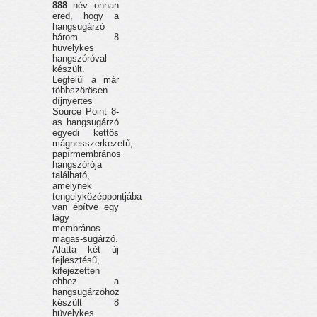
888
név onnan
ered, hogy a
hangsugárzó
három 8
hüvelykes
hangszóróval
készült.
Legfelül a már
többszörösen
díjnyertes
Source Point 8-
as hangsugárzó
egyedi kettős
mágnesszerkezetű,
papírmembrános
hangszórója
található,
amelynek
tengelyközéppontjába
van építve egy
lágy
membrános
magas-sugárzó.
Alatta két új
fejlesztésű,
kifejezetten
ehhez a
hangsugárzóhoz
készült 8
hüvelykes