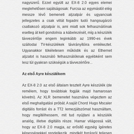
nagyszerű. Ezzel együtt az EX-8 2.0 egyes elemei
meglehetősen sajátságosak: Furcsa az egymástól elég
messze lévő bemeneti aljzatpár és ugyancsak
jellegzetes a csak villát fogadni tudó hangsugárzó
csatlakozó aljzatpár is, ami miatt sok felhasználónak
esetleg át kell gondolnia a kábelezését, míg a készülék
távvezérlője engem leginkább az 1990-es évek
szállodai TV-készülékek távirányítóira emlékeztet.
Ugyanakkor tökéletesen működik és az Ethernet
aljzatot is használó felhasználóknak egyébként sem
lesz túl gyakran szükségük a távvezérlőre...
Az első Ayre készülékem
Az EX-8 2.0 az első általam tesztelt Ayre készülék (de
remélem, hogy továbbiak fogják majd hamarosan
követni). Az XLR bemenetet használva végeztem az
első meghallgatási próbát. A saját Chord Hugo Mscaler
digitális forrást és a TT2 lemezjátszómat használtam,
hogy megítélhessem, mit tud nyújtani a készülék
analóg, illetve digitális része. Hamar világossá vált,
hogy az EX-8 2.0 magja, az erősítő egység ígéretes
képességekkel rendelkezik, mindkét forrásról teljesen