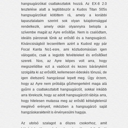
hangsugárzókat csatlakoztatok hozzá. Az EX-8 2.0
tesztelése alatt a legtöbbször a Kudos Titan 505s
hangsugárzókat kötöttem rá, amely a korábbi
tapasztalataim szerint sok olyan tulajdonsággal
rendelkezik, amely okán olyannyira belopta a
szívembe magát az Ayre erősítője. Nem is csalódtam,
ideális párosnak tűnik az erősítő és a hangsugárzó.
Kíváncsiságból lecseréltem azért a Kudost egy pár
Focal Kanta No1-esre, ami köztudomásúan igen
válogatós, csak a legjobb felvételeket és erősítőket
szereti. Nos, az Ayre képes volt arra, hogy
megszelídítse ezt a vadócot és kezes bárányként
szolgálta ki az erősítőt, kellemesen édeskés tónusú, de
igen életszerű hangzással lepett meg. Úgy érzem,
hogy az Ayre nem próbálja gőzhengerként maga alá
gyűrni a csatlakoztatott hangsugárzót, sokkal inkább
arra törekszik, hogy az adott hangsugárzót rábírja arra,
hogy hitelesen mutassa meg az erősítő kétségtelenül
meglévő erényeit, miközben a hangsugárzó saját
hangzáskarakterét is érvényesülni hagyja.
Az utolsó szalagot a díszes csokorhoz, amit