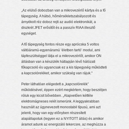
„Az elülső dobozban van a mikrovezérlő kártya és a fő
tápegység. A hátsó, hőmérsékletszabályozott és
árnyékolt réz doboz rejti az audió elektronikát, a
diszkrét JFET erősítőt és a passzív RIAA illesztő
egységet.
A fő tápegység fontos része egy aprócska 5 voltos
váltóáramú-egyenáramú ’életben tartó’ modul, ami
tápfeszültséggel látja el a mikrovezérlőt, amikor ON
állásban van a készülék hátlapján lévő hálózati
főkapcsoló és ugyancsak ez a kis tápegység működteti
a kapcsolóreléket, amikor szükség van rájuk."
Peter láthatóan elégedett a „kapcsolórelék”
működésével, éppen ezért megkértem, hogy beszéljen
róluk egy kicsit bővebben. „Alapvetően kétféle
elektromágneses relét ismerünk. A leggyakrabban
használt az úgynevezett monostabil típusú, ami azt
jelenti, hogy van egy előnyben részesített
alapállapotuk (legyen ez a NYITOTT állás) és amikor
áramot adunk az energizáló tekercsre, az meghúzza a