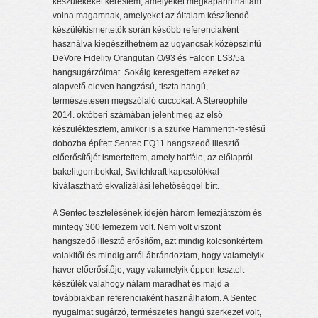
készülékeket kerestem, amelyeket megkaparinthattam
volna magamnak, amelyeket az általam készítendő
készülékismertetők során később referenciaként
használva kiegészíthetném az ugyancsak középszintű
DeVore Fidelity Orangutan O/93 és Falcon LS3/5a
hangsugárzóimat. Sokáig keresgettem ezeket az
alapvető eleven hangzású, tiszta hangú,
természetesen megszólaló cuccokat. A Stereophile
2014. októberi számában jelent meg az első
készüléktesztem, amikor is a szürke Hammerith-festésű
dobozba épített Sentec EQ11 hangszedő illesztő
előerősítőjét ismertettem, amely hatféle, az előlapról
bakelitgombokkal, Switchkraft kapcsolókkal
kiválasztható ekvalizálási lehetőséggel bírt.
A Sentec tesztelésének idején három lemezjátszóm és
mintegy 300 lemezem volt. Nem volt viszont
hangszedő illesztő erősítőm, azt mindig kölcsönkértem
valakitől és mindig arról ábrándoztam, hogy valamelyik
haver előerősítője, vagy valamelyik éppen tesztelt
készülék valahogy nálam maradhat és majd a
továbbiakban referenciaként használhatom. A Sentec
nyugalmat sugárzó, természetes hangú szerkezet volt,