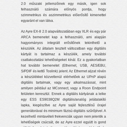
2.0 műszaki jellemzőinek egy másik, igen sok
felhasználó számára előnyös pontja, hogy
szimmetrikus és aszimmetrikus előerősítő kimenettel
egyaránt el van látva.
Az Ayre EX-8 2.0 alapváltozatában egy XLR és egy pár
ARCA bemenetet kap a felhasználó, ami alapján
hagyományos integrált erősítőnek tekinthető a
készülék. Az általam tesztelt változatban egy digitális
kártyát is tartalmaz a készülék, amely további
csatlakoztatási lehetőségeket kínál. Ez a gyakorlatban
hat további bemenetet (Ethernet, USB, AES/EBU,
S/PDIF és kettő Toslink) jelent. Az Ethernet aljzat révén
a készülékkel közvetlenül elérhetőek az UPnP alapú
digitális tartalmak, vagy egy alkalmazással, mint
amilyen például az MConnect, vagy a Roon Endpoint
felületen keresztül. Ennek a digitális kártyának a lelke
egy ESS ES9038Q2M digitális/analóg jelátalakító
lapka, kiegészítve az Ayre saját fejlesztésű órajel
generátorával és minimum fázisú digitális szűrőjével. A
kezelhető mintavételi frekvenciák ugyan nem jelentik a
lehetőségek csúcsát, de az Ayre ezzel együtt is gond