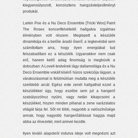
kiegyensúlyozott, konzisztens hangzásteljesítményt
produkál.
Larkin Poe és a Nu Deco Ensemble [Tricki Woo] Paint
The Roses koncertfelvételét hallgatva izgalmas
élményben volt részem. Meglepett a készülék
dinamikája és a belőle áradó őserő: a legkevésbé sem
számítottam arra, hogy ilyen energiákat tud
felszabadítani ez a készülék. Ugyanakkor nem csak
erő, hanem kellő adag finomság is megbúvik a
dobozban: A Lovell-testvérek lágy dallamvilága és a Nu
Deco Ensemble vokált kísérő húros szekciója lágyan, a
várakozásomat is felülmúlóan mutatta meg a készülék
szelídebb arcát. Egész este zenét hallgathat ezzel a
készülékkel úgy, hogy eszébe sem jut a hangerő
szabályozóhoz nyúlni, vagy netán kikapcsolni a
készüléket, hiszen minden pillanat a zene varázslatos
világát tárja fel. Sőt mi több, nagyobb a valószínűsége
annak, hogy nagyobb hangerőállással hagyja majd
abba az élvezetet, mint amivel kezdte.
Ilyen kiváló alapokról indulva ideje volt megnézni azt