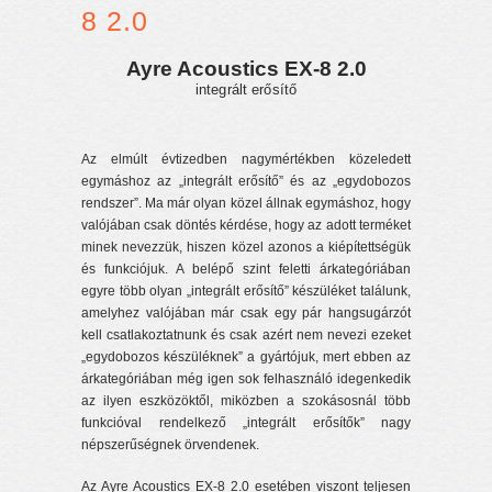
8 2.0
Ayre Acoustics EX-8 2.0
integrált erősítő
Az elmúlt évtizedben nagymértékben közeledett
egymáshoz az „integrált erősítő” és az „egydobozos
rendszer”. Ma már olyan közel állnak egymáshoz, hogy
valójában csak döntés kérdése, hogy az adott terméket
minek nevezzük, hiszen közel azonos a kiépítettségük
és funkciójuk. A belépő szint feletti árkategóriában
egyre több olyan „integrált erősítő” készüléket találunk,
amelyhez valójában már csak egy pár hangsugárzót
kell csatlakoztatnunk és csak azért nem nevezi ezeket
„egydobozos készüléknek” a gyártójuk, mert ebben az
árkategóriában még igen sok felhasználó idegenkedik
az ilyen eszközöktől, miközben a szokásosnál több
funkcióval rendelkező „integrált erősítők” nagy
népszerűségnek örvendenek.
Az Ayre Acoustics EX-8 2.0 esetében viszont teljesen