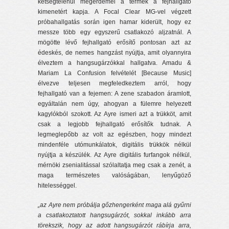
kétségtelenül megérdemel a termék a fejhallgató
kimenetért kapja. A Focal Clear MG-vel végzett
próbahallgatás során igen hamar kiderült, hogy ez
messze több egy egyszerű csatlakozó aljzatnál. A
mögötte lévő fejhallgató erősítő pontosan azt az
édeskés, de nemes hangzást nyújtja, amit olyannyira
élveztem a hangsugárzókkal hallgatva. Amadu &
Mariam La Confusion felvételét [Because Music]
élvezve teljesen megfeledkeztem arról, hogy
fejhallgató van a fejemen: A zene szabadon áramlott,
egyáltalán nem úgy, ahogyan a fülemre helyezett
kagylókból szokott. Az Ayre ismeri azt a trükköt, amit
csak a legjobb fejhallgató erősítők tudnak. A
legmeglepőbb az volt az egészben, hogy mindezt
mindenféle utómunkálatok, digitális trükkök nélkül
nyújtja a készülék. Az Ayre digitális furfangok nélkül,
mérnöki zsenialitással szólaltatja meg csak a zenét, a
maga természetes valóságában, lenyűgöző
hitelességgel.
„az Ayre nem próbálja gőzhengerként maga alá gyűrni
a csatlakoztatott hangsugárzót, sokkal inkább arra
törekszik, hogy az adott hangsugárzót rábírja arra,