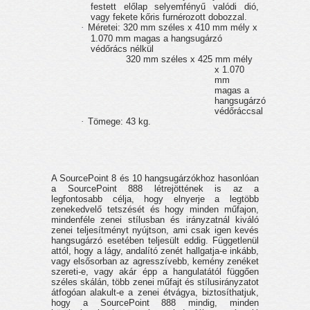
festett előlap selyemfényű valódi dió,
vagy fekete kőris furnérozott dobozzal.
·
Méretei: 320 mm széles x 410 mm mély x
1.070 mm magas a hangsugárzó
védőrács nélkül
320 mm széles x 425 mm mély
x 1.070
mm
magas a
hangsugárzó
védőráccsal
·
Tömege: 43 kg.
A SourcePoint 8 és 10 hangsugárzókhoz hasonlóan
a SourcePoint 888 létrejöttének is az a
legfontosabb célja, hogy elnyerje a legtöbb
zenekedvelő tetszését és hogy minden műfajon,
mindenféle zenei stílusban és irányzatnál kiváló
zenei teljesítményt nyújtson, ami csak igen kevés
hangsugárzó esetében teljesült eddig. Függetlenül
attól, hogy a lágy, andalító zenét hallgatja-e inkább,
vagy elsősorban az agresszívebb, kemény zenéket
szereti-e, vagy akár épp a hangulatától függően
széles skálán, több zenei műfajt és stílusirányzatot
átfogóan alakult-e a zenei étvágya, biztosíthatjuk,
hogy a SourcePoint 888 mindig, minden