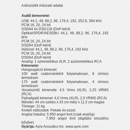
A készülék műszaki adatai
Audió bemenetei
USB: 44,1, 48, 88,2, 96, 176,4, 192, 352,8, 384 kHz
PCM 16, 20, 24 bit
DSD64 és DSD128 (DoP-ként)
Optikai/SPDIF/AESEBU: 44,1, 48, 88,2, 96, 176,4, 192
kHz
PCM 16, 20, 24 bit
DSD64 (DoP-ként)
Hálózat: 44,1, 48, 88,2, 96, 176,4, 192 kHz
PCM 16, 20, 24 bit
DSD64 (DoP-ként)
Analóg: 1 szimmetrikus XLR, 2 aszimmetrikus RCA
Kimenetei
Hangsugárzó kimenet:
100 watt csatornánként folyamatosan, 8 ohmos
terhelésen
170 watt csatornánként folyamatosan, 4 ohmos
terhelésen
Vonalszintű kimenete: 4,5 Vrms (XLR), 2,25 VRMS
(RCA)
Fejhallgató kimenet: 4,0 Vrms (XLR), 2,0 VRMS (RCA)
Méretei: 44 cm széles x 33 cm mély x 11,5 cm magas
Tömege: 11 kg.
Kiviteli változatok: Fekete és ezüst
Angliai listaára: 5.950 angol font (csak analóg)
7.950 angol font (digitális elosztóra
bővítve)
Gyártja:
Ayre Acoustics Inc. www.ayre.com