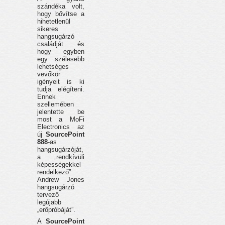
szándéka volt,
hogy bővítse a
hihetetlenül
sikeres
hangsugárzó
családját és
hogy egyben
egy szélesebb
lehetséges
vevőkör
igényeit is ki
tudja elégíteni.
Ennek
szellemében
jelentette be
most a MoFi
Electronics az
új
SourcePoint
888
-as
hangsugárzóját,
a „rendkívüli
képességekkel
rendelkező”
Andrew Jones
hangsugárzó
tervező
legújabb
„erőpróbáját”.
A
SourcePoint