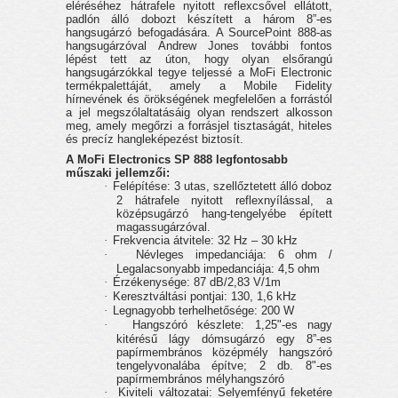
eléréséhez hátrafele nyitott reflexcsővel ellátott,
padlón álló dobozt készített a három 8”-es
hangsugárzó befogadására. A SourcePoint 888-as
hangsugárzóval Andrew Jones további fontos
lépést tett az úton, hogy olyan elsőrangú
hangsugárzókkal tegye teljessé a MoFi Electronic
termékpalettáját, amely a Mobile Fidelity
hírnevének és örökségének megfelelően a forrástól
a jel megszólaltatásáig olyan rendszert alkosson
meg, amely megőrzi a forrásjel tisztaságát, hiteles
és precíz hangleképezést biztosít.
A MoFi Electronics SP 888 legfontosabb
műszaki jellemzői:
·
Felépítése: 3 utas, szellőztetett álló doboz
2 hátrafele nyitott reflexnyílással, a
középsugárzó hang-tengelyébe épített
magassugárzóval.
·
Frekvencia átvitele: 32 Hz – 30 kHz
·
Névleges impedanciája: 6 ohm /
Legalacsonyabb impedanciája: 4,5 ohm
·
Érzékenysége: 87 dB/2,83 V/1m
·
Keresztváltási pontjai: 130, 1,6 kHz
·
Legnagyobb terhelhetősége: 200 W
·
Hangszóró készlete: 1,25"-es nagy
kitérésű lágy dómsugárzó egy 8”-es
papírmembrános középmély hangszóró
tengelyvonalába építve; 2 db. 8"-es
papírmembrános mélyhangszóró
·
Kiviteli változatai: Selyemfényű feketére